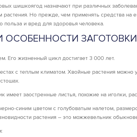
овых шишкоягод назначают при различных заболевани
 растения. Но прежде, чем применять средства на ег
о польза и вред для здоровья человека.
 И ОСОБЕННОСТИ ЗАГОТОВК
м. Его жизненный цикл достигает 3 000 лет.
естах с теплым климатом. Хвойные растения можно 
устошах.
ик имеет заостренные листья, похожие на иголки, р
ерно-синим цветом с голубоватым налетом, размером
азновидности растения – это можжевельник обыкнов
: