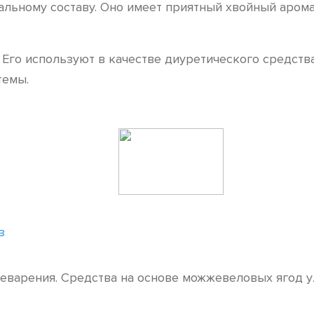
льному составу. Оно имеет приятный хвойный арома
го используют в качестве диуретического средства
темы.
з
еварения. Средства на основе можжевеловых ягод у