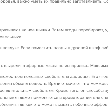
ровья, важно уметь их правильно заготавливать. С
стряхивают на нее шишки. Затем ягоды перебирают, 
евельника.
 воздухе. Если поместить плоды в духовой шкаф либ
е отсырели, а эфирные масла не испарились. Максима
ножеством полезных свойств для здоровья. Его яго
шения обмена веществ. Врачи отмечают, что можжев
воспалительным свойствам. Кроме того, он способст
льника также применяются в ароматерапии для снят
бления, так как это может вызвать побочные эффек