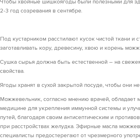
Чтобы хвойные шишкоягоды были полезными для здо
2-3 год созревания в сентябре.
Под кустарником расстилают кусок чистой ткани и 
заготавливать кору, древесину, хвою и корень можж
Сушка сырья должна быть естественной – на свежем
свойства.
Ягоды хранят в сухой закрытой посуде, чтобы они н
Можжевельник, согласно мнению врачей, обладает м
медицине для укрепления иммунной системы и улуч
путей, благодаря своим антисептическим и противо
при расстройствах желудка. Эфирные масла можжеве
специалисты предостерегают от чрезмерного употре