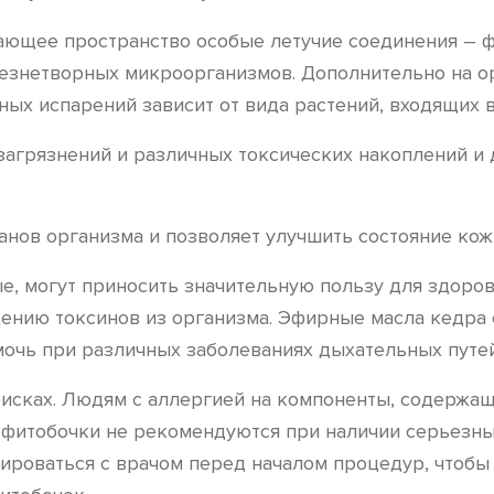
ающее пространство особые летучие соединения – 
езнетворных микроорганизмов. Дополнительно на ор
ных испарений зависит от вида растений, входящих в
загрязнений и различных токсических накоплений и 
нов организма и позволяет улучшить состояние кожи
ые, могут приносить значительную пользу для здоро
нию токсинов из организма. Эфирные масла кедра 
мочь при различных заболеваниях дыхательных путе
сках. Людям с аллергией на компоненты, содержащи
, фитобочки не рекомендуются при наличии серьезн
тироваться с врачом перед началом процедур, чтоб