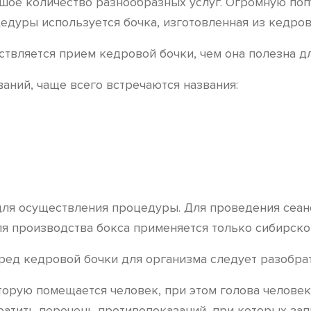
ое количество разнообразных услуг. Огромную попу
цедуры используется бочка, изготовленная из кедро
ствляется прием кедровой бочки, чем она полезна д
аний, чаще всего встречаются названия:
для осуществления процедуры. Для проведения сеан
 производства бокса применяется только сибирског
вред кедровой бочки для организма следует разобра
торую помещается человек, при этом голова человек
кратить перечень противопоказаний, при которых з