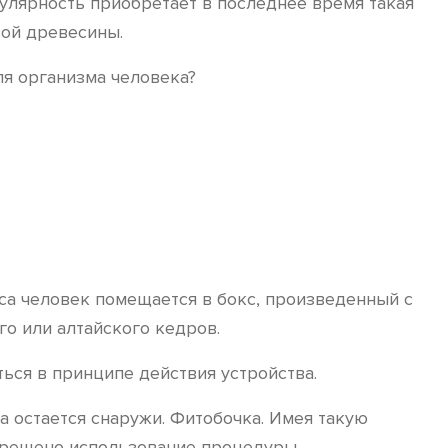
лярность приобретает в последнее время такая
вой древесины.
ля организма человека?
са человек помещается в бокс, произведенный с
о или алтайского кедров.
ться в принципе действия устройства.
а остается снаружи. Фитобочка. Имея такую
апрещено использование процедуры.