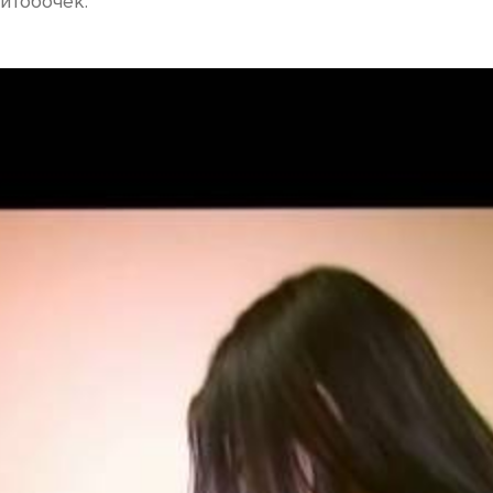
итобочек.