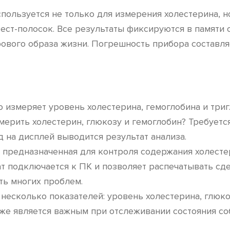
пользуется не только для измерения холестерина, 
ст-полосок. Все результаты фиксируются в памяти о
ового образа жизни. Погрешность прибора составля
во измеряет уровень холестерина, гемоглобина и три
змерить холестерин, глюкозу и гемоглобин? Требуетс
д на дисплей выводится результат анализа.
, предназначенная для контроля содержания холестер
рат подключается к ПК и позволяет распечатывать 
ть многих проблем.
у несколько показателей: уровень холестерина, глюк
же является важным при отслеживании состояния со