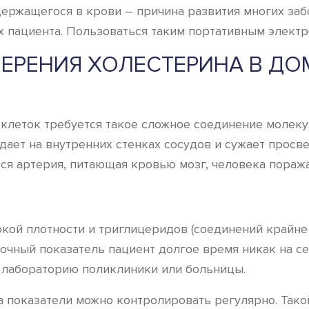
держащегося в крови – причина развития многих за
х пациента. Пользоваться таким портативным элект
МЕРЕНИЯ ХОЛЕСТЕРИНА В Д
 клеток требуется такое сложное соединение молеку
едает на внутренних стенках сосудов и сужает просв
ся артерия, питающая кровью мозг, человека поража
й плотности и триглицеридов (соединений крайне н
ыточный показатель пациент долгое время никак на 
в лабораторию поликлиники или больницы.
 показатели можно контролировать регулярно. Тако