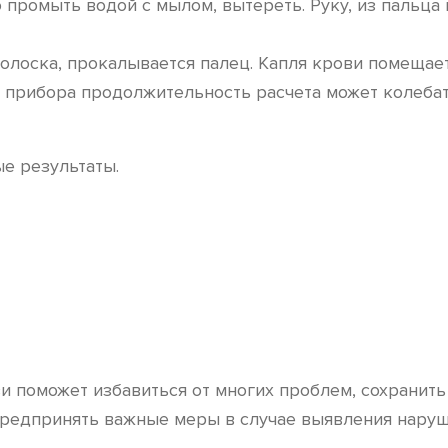
ромыть водой с мылом, вытереть. Руку, из пальца 
полоска, прокалывается палец. Капля крови помещает
 прибора продолжительность расчета может колебать
е результаты.
ви поможет избавиться от многих проблем, сохранит
предпринять важные меры в случае выявления наруш